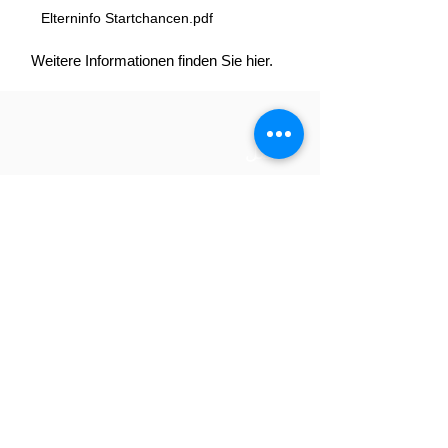
Elterninfo Startchancen.pdf
Weitere Informationen finden Sie hier.
اتصل
هاتف:
+49 (0) 2151 69781
عنوان البريد الإلكتروني:
103160@schule.nrw.de
عنوان
شارع Freiligrathstrasse 47
47799 كريفيلد