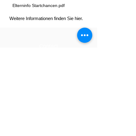
Elterninfo Startchancen.pdf
Weitere Informationen finden Sie hier.
Contact
Tel .:
+49 (0) 2151 69781
E-mail address:
103160@schule.nrw.de
address
Freiligrathstrasse 47
47799 Krefeld