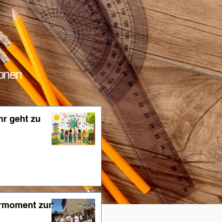
ionen
hr geht zu
ermoment zum