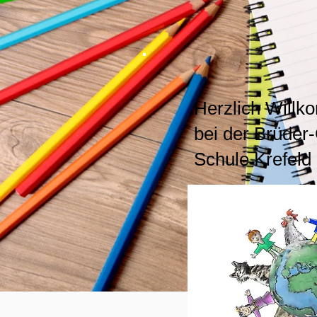
Herzlich Will
bei der Brüder
Schule Krefeld