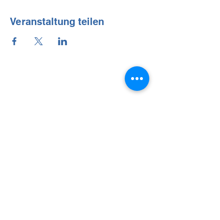
Veranstaltung teilen
Kontakt
Tel.:
+49 (0) 2151 69781
Adres e-mail:
103160@schule.nrw.de
adres
Freiligrathstrasse 47
47799 Krefeld